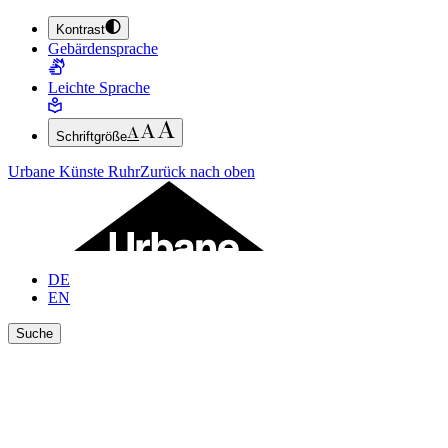
Kontrast
ZUM HAUPTINHALT SPRINGEN (ENTER DRÜCKEN)
Gebärdensprache
ZUM FUSSBEREICH SPRINGEN (ENTER DRÜCKEN)
Leichte Sprache
Schriftgröße
Urbane Künste Ruhr
Zurück nach oben
DE
EN
Suche
Ergebnisse anzeigen
Suche schließen