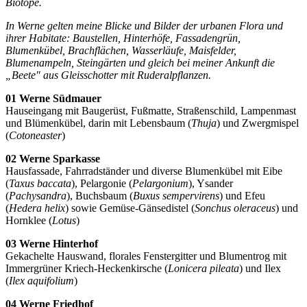
Biotope.
In Werne gelten meine Blicke und Bilder der urbanen Flora und
ihrer Habitate: Baustellen, Hinterhöfe, Fassadengrün,
Blumenkübel, Brachflächen, Wasserläufe, Maisfelder,
Blumenampeln, Steingärten und gleich bei meiner Ankunft die
„Beete" aus Gleisschotter mit Ruderalpflanzen.
01 Werne Südmauer
Hauseingang mit Baugerüst, Fußmatte, Straßenschild, Lampenmast
und Blümenkübel, darin mit Lebensbaum (
Thuja
) und Zwergmispel
(
Cotoneaster
)
02 Werne Sparkasse
Hausfassade, Fahrradständer und diverse Blumenkübel mit Eibe
(
Taxus baccata
), Pelargonie (
Pelargonium
), Ysander
(
Pachysandra
), Buchsbaum (
Buxus sempervirens
) und Efeu
(
Hedera helix
) sowie Gemüse-Gänsedistel (
Sonchus oleraceus
) und
Hornklee (
Lotus
)
03 Werne Hinterhof
Gekachelte Hauswand, florales Fenstergitter und Blumentrog mit
Immergrüner Kriech-Heckenkirsche (
Lonicera pileata
) und Ilex
(
Ilex aquifolium
)
04 Werne Friedhof