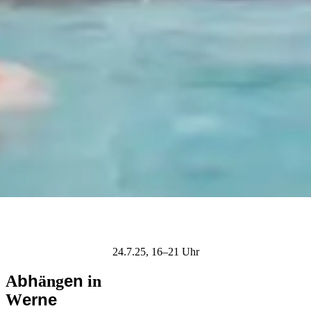
24.7.25, 16–21 Uhr
bh
en
A
äng
in
erne
W