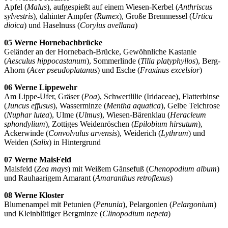
Apfel (
Malus
), aufgespießt auf einem Wiesen-Kerbel (
Anthriscus
sylvestris
), dahinter Ampfer (
Rumex
), Große Brennnessel (
Urtica
dioica
) und Haselnuss (
Corylus avellana
)
05 Werne Hornebachbrücke
Geländer an der Hornebach-Brücke, Gewöhnliche Kastanie
(
Aesculus hippocastanum
), Sommerlinde (
Tilia platyphyllos
), Berg-
Ahorn (
Acer pseudoplatanus
) und Esche (
Fraxinus excelsior
)
06 Werne Lippewehr
Am Lippe-Ufer, Gräser (
Poa
), Schwertlilie (Iridaceae), Flatterbinse
(
Juncus effusus
), Wasserminze (
Mentha aquatica
), Gelbe Teichrose
(
Nuphar lutea
), Ulme (
Ulmus
), Wiesen-Bärenklau (
Heracleum
sphondylium
), Zottiges Weidenröschen (
Epilobium hirsutum
),
Ackerwinde (
Convolvulus arvensis
), Weiderich (
Lythrum
) und
Weiden (
Salix
) in Hintergrund
07 Werne MaisFeld
Maisfeld (
Zea mays
) mit Weißem Gänsefuß (
Chenopodium album
)
und Rauhaarigem Amarant (
Amaranthus retroflexus
)
08 Werne Kloster
Blumenampel mit Petunien (
Penunia
), Pelargonien (
Pelargonium
)
und Kleinblütiger Bergminze (
Clinopodium nepeta
)