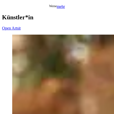
Werne
mehr
Künstler*in
Open Artsit