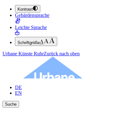
Kontrast
ZUM HAUPTINHALT SPRINGEN (ENTER DRÜCKEN)
Gebärdensprache
ZUM FUSSBEREICH SPRINGEN (ENTER DRÜCKEN)
Leichte Sprache
Schriftgröße
Urbane Künste Ruhr
Zurück nach oben
DE
EN
Suche
Ergebnisse anzeigen
Suche schließen