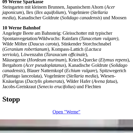
09 Werne Sparkasse
Steingarten mit kleinem Brunnen, Japanischem Ahorn (
Acer
japonicum
), Ilex (
Ilex aquifolium
), Vogelmiere (
Stellaria
media
), Kanadischer Goldrute (
Solidago canadensis
) und Moosen
10 Werne Bahnhof
Angelegte Beete am Bahnsteig: Gleisschotter mit typischer
Spontanvegetation/Wildwuchs: Rainfarn (
Tanacetum vulgare)
,
Wilde Möhre (
Daucus carota
), Stinkender Storchschnabel
(
Geranium robertianum
), Kompass-Lattich (
Lactuca
serriola
), Löwenzahn (
Taraxacum officinale
),
Mäusegerste (
Hordeum murinum
), Kriech-Quecke (
Elymus repens
),
Bergahorn (
Acer pseudoplatanus
), Kanadische Goldrute (
Solidago
canadensis
), Blauer Natternkopf (
Echium vulgare
), Spitzwegerich
(Plantago lanceolata), Vogelmiere (
Stellaria media
), Wiesen-
Knäuelgras (
Dactylis glomerata
), Wilder Hafer (
Avena fatua
),
Jacobs-Greiskraut (
Senecio erucifolius
) und Flechten
Stopp
Open "Werne"