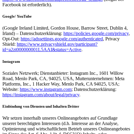
Facebook ist erforderlich).
Google/ YouTube
(Google Ireland Limited, Gordon House, Barrow Street, Dublin 4,
Irland) – Datenschutzerklärung:
https://policies.google.com/privacy
,
Opt-Out:
https://adssettings.google.com/authenticated
, Privacy
Shield:
https://www.privacyshield.gov/participant?
id=a2zt000000001L5AAI&status=Active
.
Instagram
Soziales Netzwerk; Dienstanbieter: Instagram Inc., 1601 Willow
Road, Menlo Park, CA, 94025, USA, Mutterunternehmen: Meta
Platforms, Inc., 1 Hacker Way, Menlo Park, CA 94025, USA;
Website:
https://www.instagram.com
; Datenschutzerklärung:
https://instagram.com/about/legal/privacy
.
Einbindung von Diensten und Inhalten Dritter
Wir setzen innerhalb unseres Onlineangebotes auf Grundlage
unserer berechtigten Interessen (d.h. Interesse an der Analyse,
Optimierung und wirtschaftlichem Betrieb unseres Onlineangebotes