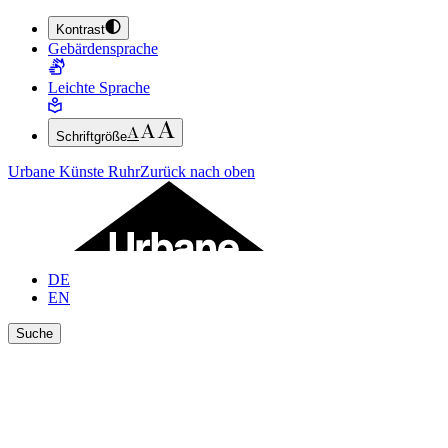
Kontrast
ZUM HAUPTINHALT SPRINGEN (ENTER DRÜCKEN)
Gebärdensprache
ZUM FUSSBEREICH SPRINGEN (ENTER DRÜCKEN)
Leichte Sprache
Schriftgröße
Urbane Künste Ruhr
Zurück nach oben
DE
EN
Suche
Ergebnisse anzeigen
Suche schließen