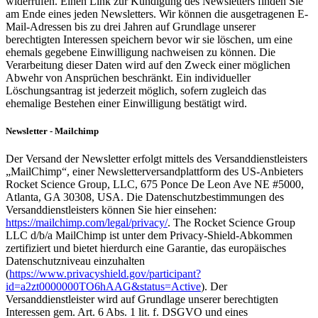
widerrufen. Einen Link zur Kündigung des Newsletters finden Sie
am Ende eines jeden Newsletters. Wir können die ausgetragenen E-
Mail-Adressen bis zu drei Jahren auf Grundlage unserer
berechtigten Interessen speichern bevor wir sie löschen, um eine
ehemals gegebene Einwilligung nachweisen zu können. Die
Verarbeitung dieser Daten wird auf den Zweck einer möglichen
Abwehr von Ansprüchen beschränkt. Ein individueller
Löschungsantrag ist jederzeit möglich, sofern zugleich das
ehemalige Bestehen einer Einwilligung bestätigt wird.
Newsletter - Mailchimp
Der Versand der Newsletter erfolgt mittels des Versanddienstleisters
„MailChimp“, einer Newsletterversandplattform des US-Anbieters
Rocket Science Group, LLC, 675 Ponce De Leon Ave NE #5000,
Atlanta, GA 30308, USA. Die Datenschutzbestimmungen des
Versanddienstleisters können Sie hier einsehen:
https://mailchimp.com/legal/privacy/
. The Rocket Science Group
LLC d/b/a MailChimp ist unter dem Privacy-Shield-Abkommen
zertifiziert und bietet hierdurch eine Garantie, das europäisches
Datenschutzniveau einzuhalten
(
https://www.privacyshield.gov/participant?
id=a2zt0000000TO6hAAG&status=Active
). Der
Versanddienstleister wird auf Grundlage unserer berechtigten
Interessen gem. Art. 6 Abs. 1 lit. f. DSGVO und eines