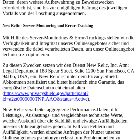
Daten, deren weitere Aufbewahrung zu Beweiszwecken
erforderlich ist, sind bis zur endgültigen Klärung des jeweiligen
Vorfalls von der Löschung ausgenommen.
New Relic - Server-Monitoring und Error-Tracking
Mit Hilfe des Server-Monitorings & Error-Trackings stellen wir die
Verfügbarkeit und Integrität unseres Onlineangebotes sicher und
verwenden die dabei verarbeiteten Daten, um unser Onlineangebot
technisch zu optimieren.
Zu diesen Zwecken setzen wir den Dienst New Relic, Inc. Attn:
Legal Department 188 Spear Street, Suite 1200 San Francisco, CA
94105, USA, ein. New Relic ist unter dem Privacy-Shield-
Abkommen zertifiziert und bietet hierdurch eine Garantie, das
europäische Datenschutzrecht einzuhalten
(
https://www.privacyshield.gov/participant?
id=a2zt0000000TNPiAAO&status=Active
).
New Relic verarbeitet aggregierte Performance-Daten, d.h.
Leistungs-, Auslastungs- und vergleichbare technische Werte,
welche Auskunft über die Stabilität und etwaige Auffälligkeiten
unseres Onlineangebotes geben. In Fall von Fehlern und
Auffälligkeit, werden einzelne Anfragen der Nutzer unseres
Onlineangebotes pseudonym erfasst, um Problemquellen zu