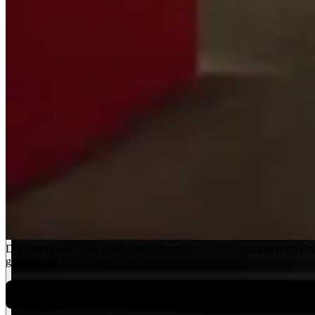
Der
Troubadour
reist durch das Ruhrgebiet – von Dortmund nach Duis
gemeinsame Erlebnisse ein sich.