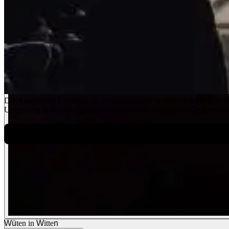
Die Ausstellung
Unheimliche Verschiebungen
widmet sich mit künstle
Umgebung in Beziehung. Sie begegnen einer komplexen Gegenwart m
Wü
ten in
W
itte
n