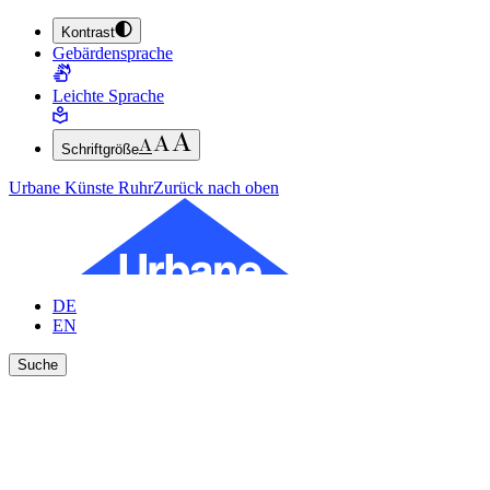
Kontrast
ZUM HAUPTINHALT SPRINGEN (ENTER DRÜCKEN)
Gebärdensprache
ZUM FUSSBEREICH SPRINGEN (ENTER DRÜCKEN)
Leichte Sprache
Schriftgröße
Urbane Künste Ruhr
Zurück nach oben
DE
EN
Suche
Ergebnisse anzeigen
Suche schließen