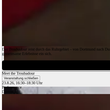
Der
Troubadour
reist durch das Ruhrgebiet – von Dortmund nach Duis
gemeinsame Erlebnisse ein sich.
Meet the Troubadour
Veranstaltung schließen
23.8.26, 16:30–18:30 Uhr
Performance
Dortmund