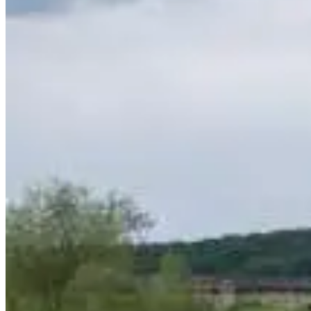
Di
11
Mi
12
Do
13
Fr
14
Sa
15
So
16