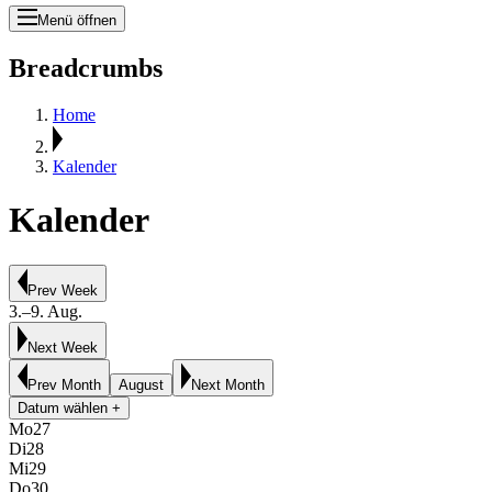
Menü öffnen
Breadcrumbs
Home
Kalender
Kalender
Prev Week
3.–9. Aug.
Next Week
Prev Month
August
Next Month
Datum wählen +
Mo
27
Di
28
Mi
29
Do
30