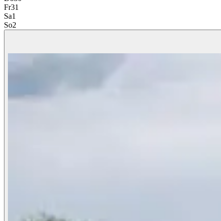
Fr
31
Sa
1
So
2