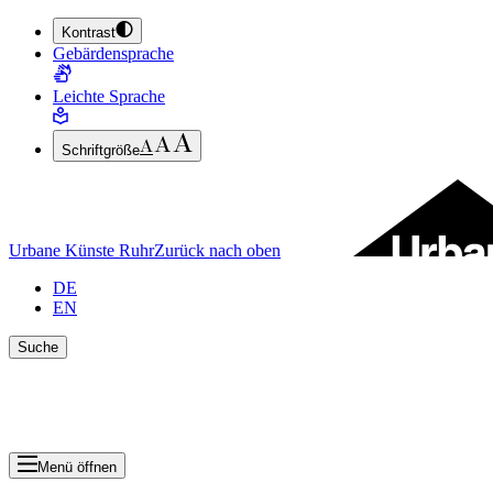
Kontrast
ZUM HAUPTINHALT SPRINGEN (ENTER DRÜCKEN)
Gebärdensprache
ZUM FUSSBEREICH SPRINGEN (ENTER DRÜCKEN)
Leichte Sprache
Schriftgröße
Urbane Künste Ruhr
Zurück nach oben
DE
EN
Suche
Suche schlie
Ergebnisse anzeigen
Menü öffnen