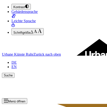
Kontrast
ZUM HAUPTINHALT SPRINGEN (ENTER DRÜCKEN)
Gebärdensprache
ZUM FUSSBEREICH SPRINGEN (ENTER DRÜCKEN)
Leichte Sprache
Schriftgröße
Urbane Künste Ruhr
Zurück nach oben
DE
EN
Suche
Suche schlie
Ergebnisse anzeigen
Menü öffnen