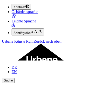
Kontrast
ZUM HAUPTINHALT SPRINGEN (ENTER DRÜCKEN)
Gebärdensprache
ZUM FUSSBEREICH SPRINGEN (ENTER DRÜCKEN)
Leichte Sprache
Schriftgröße
Urbane Künste Ruhr
Zurück nach oben
DE
EN
Suche
Ergebnisse anzeigen
Suche schließen