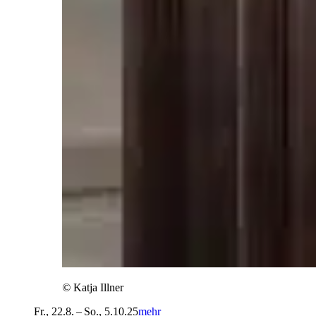
©
Katja Illner
Fr., 22.8. – So., 5.10.25
mehr