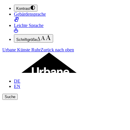
Kontrast
ZUM HAUPTINHALT SPRINGEN (ENTER DRÜCKEN)
Gebärdensprache
ZUM FUSSBEREICH SPRINGEN (ENTER DRÜCKEN)
Leichte Sprache
Schriftgröße
Urbane Künste Ruhr
Zurück nach oben
DE
EN
Suche
Ergebnisse anzeigen
Suche schließen