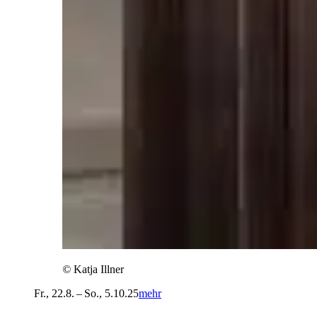
©
Katja Illner
Fr., 22.8. – So., 5.10.25
mehr