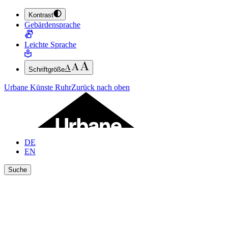
Kontrast
ZUM HAUPTINHALT SPRINGEN (ENTER DRÜCKEN)
Gebärdensprache
ZUM FUSSBEREICH SPRINGEN (ENTER DRÜCKEN)
Leichte Sprache
Schriftgröße
Urbane Künste Ruhr
Zurück nach oben
DE
EN
Suche
Ergebnisse anzeigen
Suche schließen