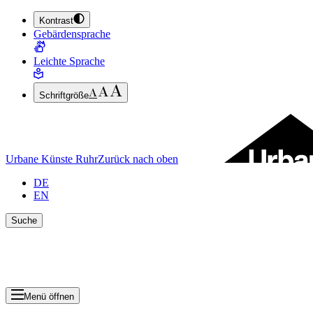
Kontrast
ZUM HAUPTINHALT SPRINGEN (ENTER DRÜCKEN)
Gebärdensprache
ZUM FUSSBEREICH SPRINGEN (ENTER DRÜCKEN)
Leichte Sprache
Schriftgröße
Urbane Künste Ruhr
Zurück nach oben
DE
EN
Suche
Suche schlie
Ergebnisse anzeigen
Menü öffnen