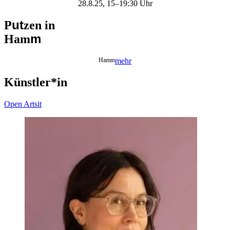
28.8.25, 15–19:30 Uhr
ut
P
zen in
m
Ham
Hamm
mehr
Künstler*in
Open Artsit