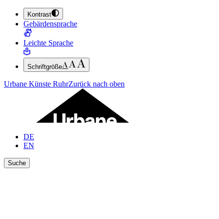
Kontrast
ZUM HAUPTINHALT SPRINGEN (ENTER DRÜCKEN)
Gebärdensprache
ZUM FUSSBEREICH SPRINGEN (ENTER DRÜCKEN)
Leichte Sprache
Schriftgröße
Urbane Künste Ruhr
Zurück nach oben
DE
EN
Suche
Ergebnisse anzeigen
Suche schließen