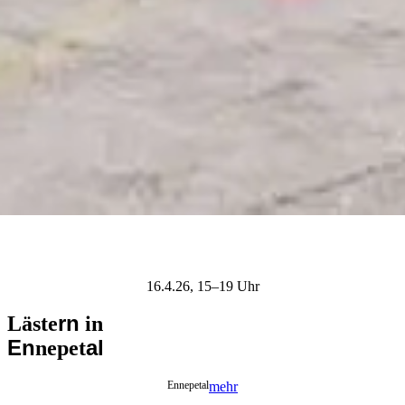
16.4.26, 15–19 Uhr
rn
Läste
in
En
al
nepet
Ennepetal
mehr