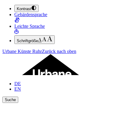
Kontrast
ZUM HAUPTINHALT SPRINGEN (ENTER DRÜCKEN)
Gebärdensprache
ZUM FUSSBEREICH SPRINGEN (ENTER DRÜCKEN)
Leichte Sprache
Schriftgröße
Urbane Künste Ruhr
Zurück nach oben
DE
EN
Suche
Ergebnisse anzeigen
Suche schließen