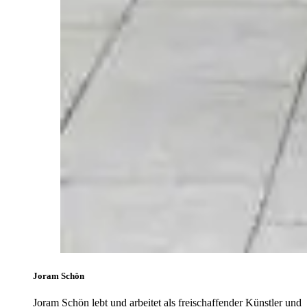
Joram Schön
Joram Schön lebt und arbeitet als freischaffender Künstler und