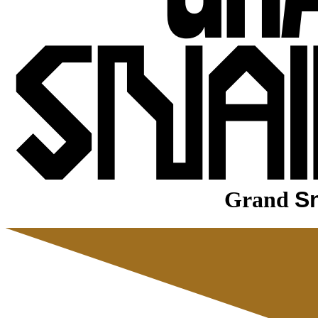
Grand
Sn