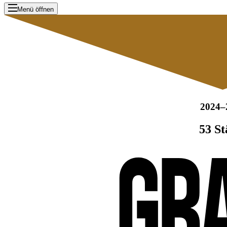
Menü öffnen
2024–
53 St