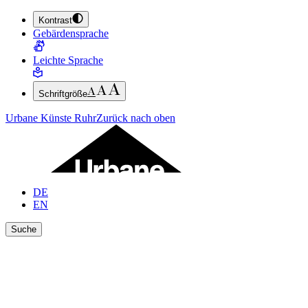
Kontrast
ZUM HAUPTINHALT SPRINGEN (ENTER DRÜCKEN)
Gebärdensprache
ZUM FUSSBEREICH SPRINGEN (ENTER DRÜCKEN)
Leichte Sprache
Schriftgröße
Urbane Künste Ruhr
Zurück nach oben
DE
EN
Suche
Ergebnisse anzeigen
Suche schließen