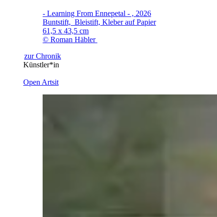
- Learning From Ennepetal - , 2026
Buntstift, Bleistift, Kleber auf Papier
61,5 x 43,5 cm
© Roman Häbler
zur Chronik
Künstler*in
Open Artsit