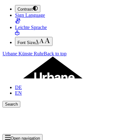
Contrast
JUMP TO MAIN CONTENT (PRESS ENTER)
Sign Language
JUMP TO THE FOOTER (PRESS ENTER)
Leichte Sprache
Font Size
Urbane Künste Ruhr
Back to top
DE
EN
Search
Close search bar
Show Results
Open navigation