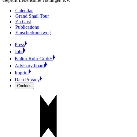
Geprüft Lebenshilfe Hattingen e.V.
Calendar
Grand Snail Tour
Zu Gast
Publications
Emscherkunstweg
Press
Jobs
Kultur Ruhr GmbH
Advisory board
Imprint
Data Privacy
Cookies