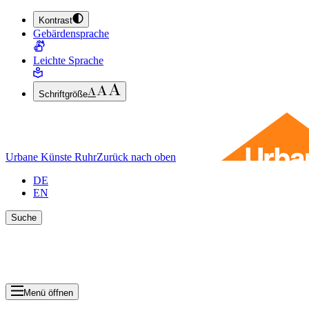
Kontrast
ZUM HAUPTINHALT SPRINGEN (ENTER DRÜCKEN)
Gebärdensprache
ZUM FUSSBEREICH SPRINGEN (ENTER DRÜCKEN)
Leichte Sprache
Schriftgröße
Urbane Künste Ruhr
Zurück nach oben
DE
EN
Suche
Suche schlie
Ergebnisse anzeigen
Menü öffnen