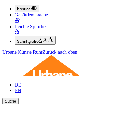
Kontrast
ZUM HAUPTINHALT SPRINGEN (ENTER DRÜCKEN)
Gebärdensprache
ZUM FUSSBEREICH SPRINGEN (ENTER DRÜCKEN)
Leichte Sprache
Schriftgröße
Urbane Künste Ruhr
Zurück nach oben
DE
EN
Suche
Ergebnisse anzeigen
Suche schließen