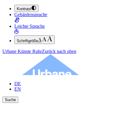
Kontrast
ZUM HAUPTINHALT SPRINGEN (ENTER DRÜCKEN)
Gebärdensprache
ZUM FUSSBEREICH SPRINGEN (ENTER DRÜCKEN)
Leichte Sprache
Schriftgröße
Urbane Künste Ruhr
Zurück nach oben
DE
EN
Suche
Ergebnisse anzeigen
Suche schließen