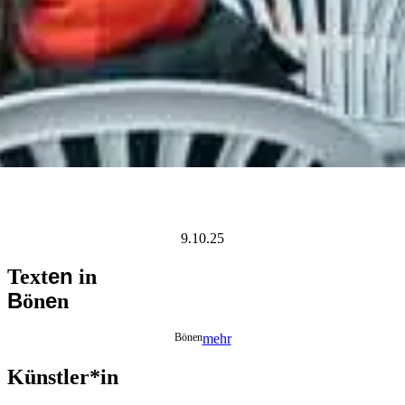
9.10.25
en
Text
in
B
e
ön
n
Bönen
mehr
Künstler*in