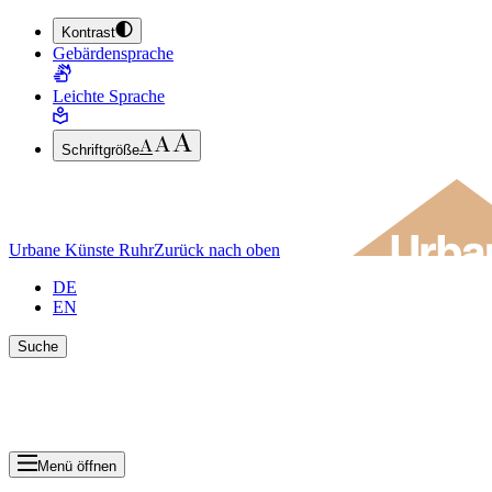
Kontrast
ZUM HAUPTINHALT SPRINGEN (ENTER DRÜCKEN)
Gebärdensprache
ZUM FUSSBEREICH SPRINGEN (ENTER DRÜCKEN)
Leichte Sprache
Schriftgröße
Urbane Künste Ruhr
Zurück nach oben
DE
EN
Suche
Suche schlie
Ergebnisse anzeigen
Menü öffnen