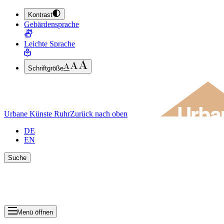
Kontrast
ZUM HAUPTINHALT SPRINGEN (ENTER DRÜCKEN)
Gebärdensprache
ZUM FUSSBEREICH SPRINGEN (ENTER DRÜCKEN)
Leichte Sprache
Schriftgröße
Urbane Künste Ruhr
Zurück nach oben
DE
EN
Suche
Suche schlie
Ergebnisse anzeigen
Menü öffnen