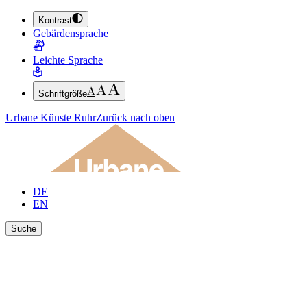
Kontrast
ZUM HAUPTINHALT SPRINGEN (ENTER DRÜCKEN)
Gebärdensprache
ZUM FUSSBEREICH SPRINGEN (ENTER DRÜCKEN)
Leichte Sprache
Schriftgröße
Urbane Künste Ruhr
Zurück nach oben
DE
EN
Suche
Ergebnisse anzeigen
Suche schließen