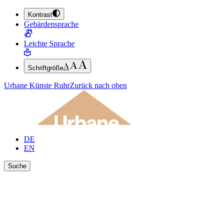
Kontrast
ZUM HAUPTINHALT SPRINGEN (ENTER DRÜCKEN)
Gebärdensprache
ZUM FUSSBEREICH SPRINGEN (ENTER DRÜCKEN)
Leichte Sprache
Schriftgröße
Urbane Künste Ruhr
Zurück nach oben
DE
EN
Suche
Ergebnisse anzeigen
Suche schließen