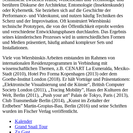
berühren Diskurse der Architektur, Entomologie (Insektenkunde)
oder Kybernetik. Sie beziehen sich auf die Geschichte der
Performance- und Videokunst, und nutzen häufig Techniken des
Scherz und der Improvisation. Oft konstruiert Wiersbinski
technische Prototypen, die von der Öffentlichkeit erprobt werden
und verschiedene Entwicklungsphasen durchlaufen. Das Ergebnis
seines künstlerischen Prozesses wird in unterschiedlichen Formen
und Medien präsentiert, häufig anhand komplexer Sets und
Installationen.
Viele von Wiersbinskis Arbeiten entstanden im Rahmen von
internationalen Residenzprogrammen in Verbindung mit
wissenschaftlichen Themen, z.B. CENART La Esmeralda, Mexiko-
Stadt (2010), Hotel Pro Forma Kopenhagen (2013) oder dem
Goethe-Institut London (2018). Er hält Vorträge und Präsentationen:
„Elektronische Visualisierung und die Künste”, British Computer
Society London (2011), „Tracing Mobility”, Haus der Kulturen der
Welt, Berlin (2011), „Push your art” Palais de Tokyo, Paris ( 2013),
Club Transmediale Berlin (2014), „Kunst im Zeitalter der
Erdbeben” Martin-Gropius-Bau, Berlin (2016) und seine Schriften
wurden im Fischer Verlag veröffentlicht.
Kalender
Grand Snail Tour
Zu Gast