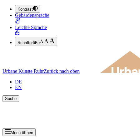
Kontrast
ZUM HAUPTINHALT SPRINGEN (ENTER DRÜCKEN)
Gebärdensprache
ZUM FUSSBEREICH SPRINGEN (ENTER DRÜCKEN)
Leichte Sprache
Schriftgröße
Urbane Künste Ruhr
Zurück nach oben
DE
EN
Suche
Suche schlie
Ergebnisse anzeigen
Menü öffnen