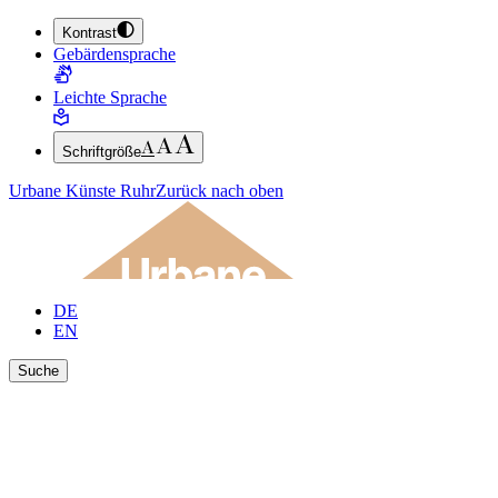
Kontrast
ZUM HAUPTINHALT SPRINGEN (ENTER DRÜCKEN)
Gebärdensprache
ZUM FUSSBEREICH SPRINGEN (ENTER DRÜCKEN)
Leichte Sprache
Schriftgröße
Urbane Künste Ruhr
Zurück nach oben
DE
EN
Suche
Ergebnisse anzeigen
Suche schließen