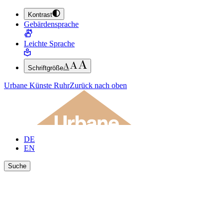
Kontrast
ZUM HAUPTINHALT SPRINGEN (ENTER DRÜCKEN)
Gebärdensprache
ZUM FUSSBEREICH SPRINGEN (ENTER DRÜCKEN)
Leichte Sprache
Schriftgröße
Urbane Künste Ruhr
Zurück nach oben
DE
EN
Suche
Ergebnisse anzeigen
Suche schließen