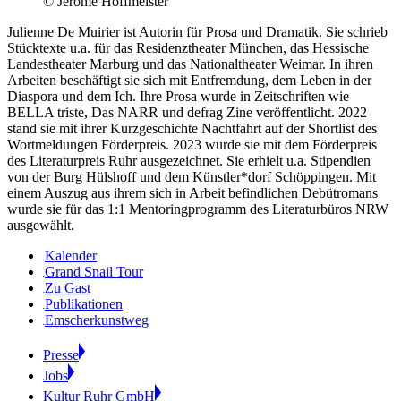
© Jerome Hoffmeister
Julienne De Muirier ist Autorin für Prosa und Dramatik. Sie schrieb
Stücktexte u.a. für das Residenztheater München, das Hessische
Landestheater Marburg und das Nationaltheater Weimar. In ihren
Arbeiten beschäftigt sie sich mit Entfremdung, dem Leben in der
Diaspora und dem Ich. Ihre Prosa wurde in Zeitschriften wie
BELLA triste, Das NARR und defrag Zine veröffentlicht. 2022
stand sie mit ihrer Kurzgeschichte Nachtfahrt auf der Shortlist des
Wortmeldungen Förderpreis. 2023 wurde sie mit dem Förderpreis
des Literaturpreis Ruhr ausgezeichnet. Sie erhielt u.a. Stipendien
von der Burg Hülshoff und dem Künstler*dorf Schöppingen. Mit
einem Auszug aus ihrem sich in Arbeit befindlichen Debütromans
wurde sie für das 1:1 Mentoringprogramm des Literaturbüros NRW
ausgewählt.
Kalender
Grand Snail Tour
Zu Gast
Publikationen
Emscherkunstweg
Presse
Jobs
Kultur Ruhr GmbH