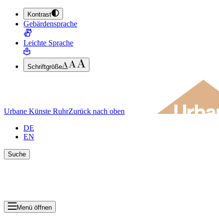
Kontrast
ZUM HAUPTINHALT SPRINGEN (ENTER DRÜCKEN)
Gebärdensprache
ZUM FUSSBEREICH SPRINGEN (ENTER DRÜCKEN)
Leichte Sprache
Schriftgröße
Urbane Künste Ruhr
Zurück nach oben
DE
EN
Suche
Suche schlie
Ergebnisse anzeigen
Menü öffnen