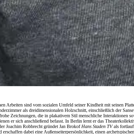
n Arbeiten sind vom sozialen Umfeld seiner Kindheit mit seinen Platte
inderzimmer als dreidimensionalen Holzschnitt, einschließlich der Sans
e Zeichnungen, die in plakativem Stil menschliche Interaktionen sowie
denen er sich anschließend befasst. In Berlin lernt er das Theaterkollekt
ller Joachim Robbrecht gründet Jan Brokof
Hans Staden TV
als fortlau
rschaffen dabei eine Außenseiterpersönlichkeit, einen archetypischen T