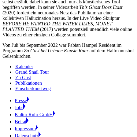
selbst erzählt, dabei kann sie auch nur als künstlerisches Tool
begriffen werden. In seiner Videoarbeit
This Ghost Does Exist
(2020) fordert ein neuronales Netz das Publikum zu einer
kollektiven Halluzination heraus. In der Live Video-Skulptur
BEFORE HE PAINTED THE WATER LILIES, MONET
PLANTED THEM
(2017) werden potenziell unendlich viele online
Videos zu einer einzigen Collage summiert.
Von Juli bis September 2022 war Fabian Hampel Resident im
Programm
Zu Gast bei Urbane Künste Ruhr
auf dem Halfmannshof
Gelsenkirchen.
Kalender
Grand Snail Tour
Zu Gast
Publikationen
Emscherkunstweg
Presse
Jobs
Kultur Ruhr GmbH
Beirat
Impressum
Datenschutz