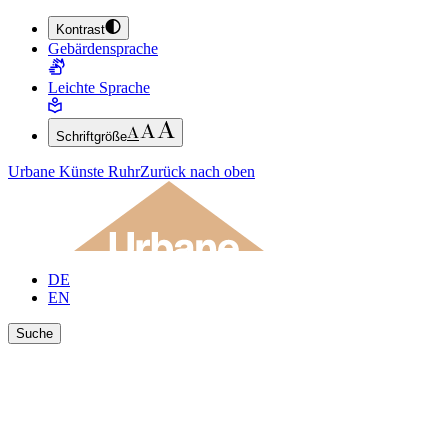
Kontrast
ZUM HAUPTINHALT SPRINGEN (ENTER DRÜCKEN)
Gebärdensprache
ZUM FUSSBEREICH SPRINGEN (ENTER DRÜCKEN)
Leichte Sprache
Schriftgröße
Urbane Künste Ruhr
Zurück nach oben
DE
EN
Suche
Ergebnisse anzeigen
Suche schließen