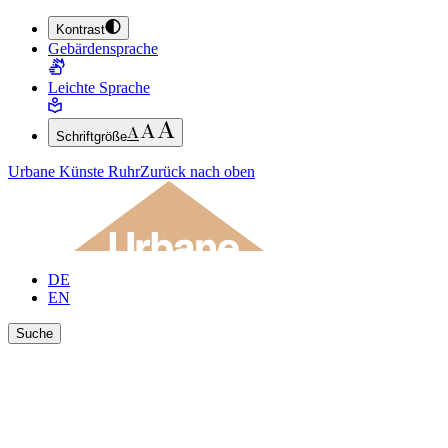
Kontrast
ZUM HAUPTINHALT SPRINGEN (ENTER DRÜCKEN)
Gebärdensprache
ZUM FUSSBEREICH SPRINGEN (ENTER DRÜCKEN)
Leichte Sprache
Schriftgröße
Urbane Künste Ruhr
Zurück nach oben
DE
EN
Suche
Ergebnisse anzeigen
Suche schließen