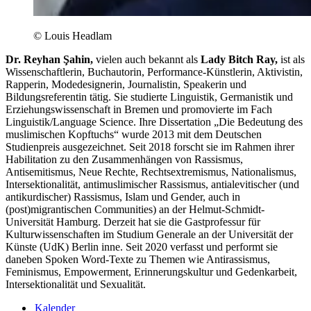
© Louis Headlam
Dr. Reyhan Şahin,
vielen auch bekannt als
Lady Bitch Ray,
ist als
Wissenschaftlerin, Buchautorin, Performance-Künstlerin, Aktivistin,
Rapperin, Modedesignerin, Journalistin, Speakerin und
Bildungsreferentin tätig. Sie studierte Linguistik, Germanistik und
Erziehungswissenschaft in Bremen und promovierte im Fach
Linguistik/Language Science. Ihre Dissertation „Die Bedeutung des
muslimischen Kopftuchs“ wurde 2013 mit dem Deutschen
Studienpreis ausgezeichnet. Seit 2018 forscht sie im Rahmen ihrer
Habilitation zu den Zusammenhängen von Rassismus,
Antisemitismus, Neue Rechte, Rechtsextremismus, Nationalismus,
Intersektionalität, antimuslimischer Rassismus, antialevitischer (und
antikurdischer) Rassismus, Islam und Gender, auch in
(post)migrantischen Communities) an der Helmut-Schmidt-
Universität Hamburg. Derzeit hat sie die Gastprofessur für
Kulturwissenschaften im Studium Generale an der Universität der
Künste (UdK) Berlin inne. Seit 2020 verfasst und performt sie
daneben Spoken Word-Texte zu Themen wie Antirassismus,
Feminismus, Empowerment, Erinnerungskultur und Gedenkarbeit,
Intersektionalität und Sexualität.
Kalender