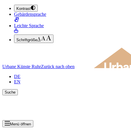
Kontrast
ZUM HAUPTINHALT SPRINGEN (ENTER DRÜCKEN)
Gebärdensprache
ZUM FUSSBEREICH SPRINGEN (ENTER DRÜCKEN)
Leichte Sprache
Schriftgröße
Urbane Künste Ruhr
Zurück nach oben
DE
EN
Suche
Suche schlie
Ergebnisse anzeigen
Menü öffnen