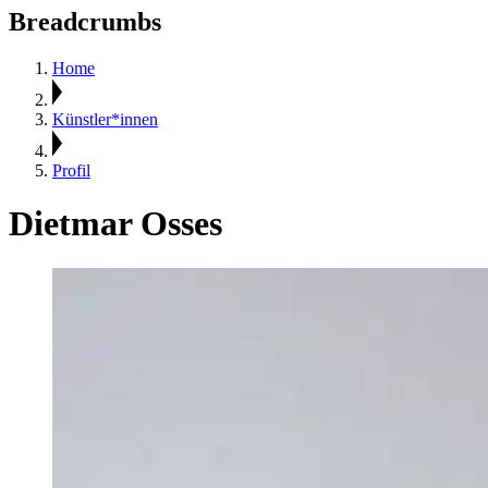
Breadcrumbs
Home
Künstler*innen
Profil
Dietmar Osses