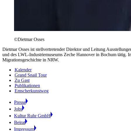
©Dietmar Osses
Dietmar Osses ist stellvertretender Direktor und Leitung Ausstellu
und des LWL-Industriemuseums Zeche Hannover in Bochum tätig. Im Mi
Migrationsgeschichte in NRW.
Kalender
Grand Snail Tour
Zu Gast
Publikationen
Emscherkunstweg
Presse
Jobs
Kultur Ruhr GmbH
Beirat
Impressum