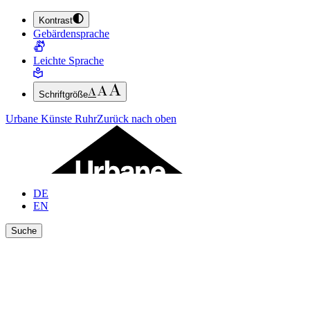
Kontrast
ZUM HAUPTINHALT SPRINGEN (ENTER DRÜCKEN)
Gebärdensprache
ZUM FUSSBEREICH SPRINGEN (ENTER DRÜCKEN)
Leichte Sprache
Schriftgröße
Urbane Künste Ruhr
Zurück nach oben
DE
EN
Suche
Ergebnisse anzeigen
Suche schließen