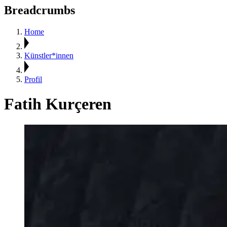
Breadcrumbs
Home
Künstler*innen
Profil
Fatih Kurçeren