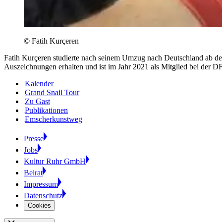
©
Fatih Kurçeren
Fatih Kurçeren studierte nach seinem Umzug nach Deutschland ab dem Ja
Auszeichnungen erhalten und ist im Jahr 2021 als Mitglied bei der
Kalender
Grand Snail Tour
Zu Gast
Publikationen
Emscherkunstweg
Presse
Jobs
Kultur Ruhr GmbH
Beirat
Impressum
Datenschutz
Cookies