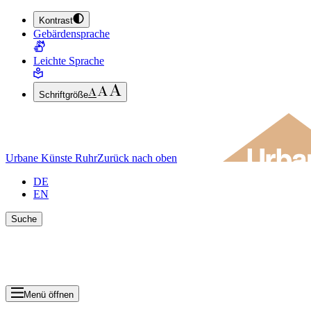
Kontrast
ZUM HAUPTINHALT SPRINGEN (ENTER DRÜCKEN)
Gebärdensprache
ZUM FUSSBEREICH SPRINGEN (ENTER DRÜCKEN)
Leichte Sprache
Schriftgröße
Urbane Künste Ruhr
Zurück nach oben
DE
EN
Suche
Suche schlie
Ergebnisse anzeigen
Menü öffnen