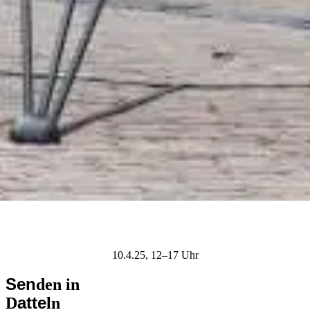
10.4.25, 12–17 Uhr
Sen
den in
atte
D
ln