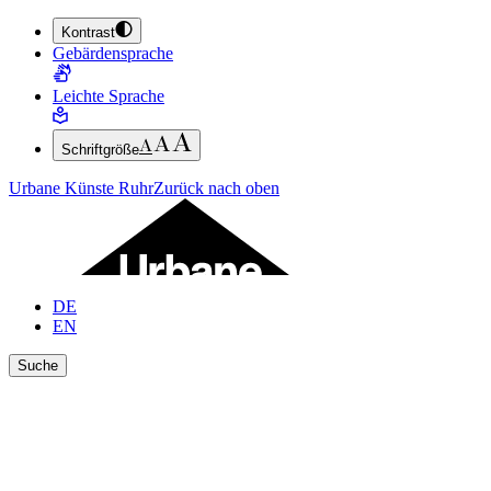
Kontrast
ZUM HAUPTINHALT SPRINGEN (ENTER DRÜCKEN)
Gebärdensprache
ZUM FUSSBEREICH SPRINGEN (ENTER DRÜCKEN)
Leichte Sprache
Schriftgröße
Urbane Künste Ruhr
Zurück nach oben
DE
EN
Suche
Ergebnisse anzeigen
Suche schließen