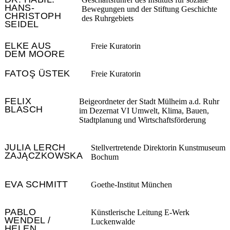
HANS-
Bewegungen und der Stiftung Geschichte
CHRISTOPH
des Ruhrgebiets
SEIDEL
ELKE AUS
Freie Kuratorin
DEM MOORE
FATOŞ ÜSTEK
Freie Kuratorin
FELIX
Beigeordneter der Stadt Mülheim a.d. Ruhr
BLASCH
im Dezernat VI Umwelt, Klima, Bauen,
Stadtplanung und Wirtschaftsförderung
JULIA LERCH
Stellvertretende Direktorin Kunstmuseum
ZAJĄCZKOWSKA
Bochum
EVA SCHMITT
Goethe-Institut München
PABLO
Künstlerische Leitung E-Werk
WENDEL /
Luckenwalde
HELEN