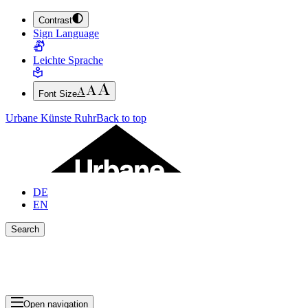
Contrast
JUMP TO MAIN CONTENT (PRESS ENTER)
Sign Language
JUMP TO THE FOOTER (PRESS ENTER)
Leichte Sprache
Font Size
Urbane Künste Ruhr
Back to top
DE
EN
Search
Close search bar
Show Results
Open navigation