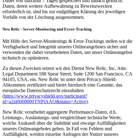
Dauer von maximal 7 Tagen gespeichert und danach gelöscht.
Daten, deren weitere Aufbewahrung zu Beweiszwecken
erforderlich ist, sind bis zur endgültigen Klärung des jeweiligen
Vorfalls von der Löschung ausgenommen.
New Relic - Server-Monitoring und Error-Tracking
Mit Hilfe des Server-Monitorings & Error-Trackings stellen wir die
Verfügbarkeit und Integrität unseres Onlineangebotes sicher und
verwenden die dabei verarbeiteten Daten, um unser Onlineangebot
technisch zu optimieren.
Zu diesen Zwecken setzen wir den Dienst New Relic, Inc. Attn:
Legal Department 188 Spear Street, Suite 1200 San Francisco, CA
94105, USA, ein. New Relic ist unter dem Privacy-Shield-
Abkommen zertifiziert und bietet hierdurch eine Garantie, das
europäische Datenschutzrecht einzuhalten
(
https://www.privacyshield.gov/participant?
id=a2zt0000000TNPiAAO&status=Active
).
New Relic verarbeitet aggregierte Performance-Daten, d.h.
Leistungs-, Auslastungs- und vergleichbare technische Werte,
welche Auskunft über die Stabilität und etwaige Auffälligkeiten
unseres Onlineangebotes geben. In Fall von Fehlern und
Auffälligkeit, werden einzelne Anfragen der Nutzer unseres