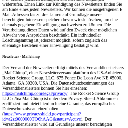
widerrufen. Einen Link zur Kündigung des Newsletters finden Sie
am Ende eines jeden Newsletters. Wir können die ausgetragenen E-
Mail-Adressen bis zu drei Jahren auf Grundlage unserer
berechtigten Interessen speichern bevor wir sie löschen, um eine
ehemals gegebene Einwilligung nachweisen zu können. Die
Verarbeitung dieser Daten wird auf den Zweck einer möglichen
Abwehr von Ansprüchen beschränkt. Ein individueller
Löschungsantrag ist jederzeit möglich, sofern zugleich das
ehemalige Bestehen einer Einwilligung bestätigt wird.
Newsletter - Mailchimp
Der Versand der Newsletter erfolgt mittels des Versanddienstleisters
„MailChimp“, einer Newsletterversandplattform des US-Anbieters
Rocket Science Group, LLC, 675 Ponce De Leon Ave NE #5000,
Atlanta, GA 30308, USA. Die Datenschutzbestimmungen des
Versanddienstleisters können Sie hier einsehen:
https://mailchimp.com/legal/privacy/
. The Rocket Science Group
LLC d/b/a MailChimp ist unter dem Privacy-Shield-Abkommen
zertifiziert und bietet hierdurch eine Garantie, das europäisches
Datenschutzniveau einzuhalten
(
https://www.privacyshield.gov/participant?
id=a2zt0000000TO6hAAG&status=Active
). Der
Versanddienstleister wird auf Grundlage unserer berechtigten