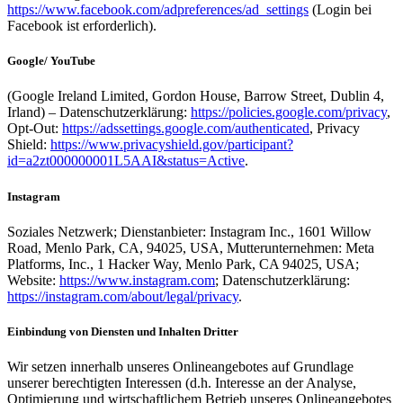
https://www.facebook.com/adpreferences/ad_settings
(Login bei
Facebook ist erforderlich).
Google/ YouTube
(Google Ireland Limited, Gordon House, Barrow Street, Dublin 4,
Irland) – Datenschutzerklärung:
https://policies.google.com/privacy
,
Opt-Out:
https://adssettings.google.com/authenticated
, Privacy
Shield:
https://www.privacyshield.gov/participant?
id=a2zt000000001L5AAI&status=Active
.
Instagram
Soziales Netzwerk; Dienstanbieter: Instagram Inc., 1601 Willow
Road, Menlo Park, CA, 94025, USA, Mutterunternehmen: Meta
Platforms, Inc., 1 Hacker Way, Menlo Park, CA 94025, USA;
Website:
https://www.instagram.com
; Datenschutzerklärung:
https://instagram.com/about/legal/privacy
.
Einbindung von Diensten und Inhalten Dritter
Wir setzen innerhalb unseres Onlineangebotes auf Grundlage
unserer berechtigten Interessen (d.h. Interesse an der Analyse,
Optimierung und wirtschaftlichem Betrieb unseres Onlineangebotes