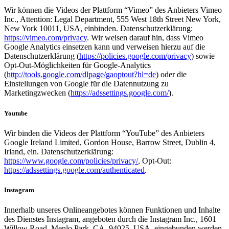
Wir können die Videos der Plattform “Vimeo” des Anbieters Vimeo
Inc., Attention: Legal Department, 555 West 18th Street New York,
New York 10011, USA, einbinden. Datenschutzerklärung:
https://vimeo.com/privacy
. Wir weisen darauf hin, dass Vimeo
Google Analytics einsetzen kann und verweisen hierzu auf die
Datenschutzerklärung (
https://policies.google.com/privacy
) sowie
Opt-Out-Möglichkeiten für Google-Analytics
(
http://tools.google.com/dlpage/gaoptout?hl=de
) oder die
Einstellungen von Google für die Datennutzung zu
Marketingzwecken (
https://adssettings.google.com/
).
Youtube
Wir binden die Videos der Plattform “YouTube” des Anbieters
Google Ireland Limited, Gordon House, Barrow Street, Dublin 4,
Irland, ein. Datenschutzerklärung:
https://www.google.com/policies/privacy/
, Opt-Out:
https://adssettings.google.com/authenticated
.
Instagram
Innerhalb unseres Onlineangebotes können Funktionen und Inhalte
des Dienstes Instagram, angeboten durch die Instagram Inc., 1601
Willow Road, Menlo Park, CA, 94025, USA, eingebunden werden.