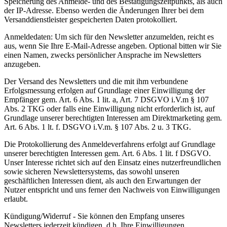
Speicherung des Anmelde- und des Bestätigungszeitpunkts, als auch
der IP-Adresse. Ebenso werden die Änderungen Ihrer bei dem
Versanddienstleister gespeicherten Daten protokolliert.
Anmeldedaten: Um sich für den Newsletter anzumelden, reicht es
aus, wenn Sie Ihre E-Mail-Adresse angeben. Optional bitten wir Sie
einen Namen, zwecks persönlicher Ansprache im Newsletters
anzugeben.
Der Versand des Newsletters und die mit ihm verbundene
Erfolgsmessung erfolgen auf Grundlage einer Einwilligung der
Empfänger gem. Art. 6 Abs. 1 lit. a, Art. 7 DSGVO i.V.m § 107
Abs. 2 TKG oder falls eine Einwilligung nicht erforderlich ist, auf
Grundlage unserer berechtigten Interessen am Direktmarketing gem.
Art. 6 Abs. 1 lt. f. DSGVO i.V.m. § 107 Abs. 2 u. 3 TKG.
Die Protokollierung des Anmeldeverfahrens erfolgt auf Grundlage
unserer berechtigten Interessen gem. Art. 6 Abs. 1 lit. f DSGVO.
Unser Interesse richtet sich auf den Einsatz eines nutzerfreundlichen
sowie sicheren Newslettersystems, das sowohl unseren
geschäftlichen Interessen dient, als auch den Erwartungen der
Nutzer entspricht und uns ferner den Nachweis von Einwilligungen
erlaubt.
Kündigung/Widerruf - Sie können den Empfang unseres
Newsletters jederzeit kündigen, d.h. Ihre Einwilligungen