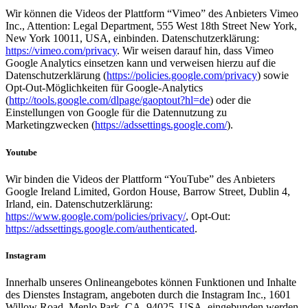
Wir können die Videos der Plattform “Vimeo” des Anbieters Vimeo
Inc., Attention: Legal Department, 555 West 18th Street New York,
New York 10011, USA, einbinden. Datenschutzerklärung:
https://vimeo.com/privacy
. Wir weisen darauf hin, dass Vimeo
Google Analytics einsetzen kann und verweisen hierzu auf die
Datenschutzerklärung (
https://policies.google.com/privacy
) sowie
Opt-Out-Möglichkeiten für Google-Analytics
(
http://tools.google.com/dlpage/gaoptout?hl=de
) oder die
Einstellungen von Google für die Datennutzung zu
Marketingzwecken (
https://adssettings.google.com/
).
Youtube
Wir binden die Videos der Plattform “YouTube” des Anbieters
Google Ireland Limited, Gordon House, Barrow Street, Dublin 4,
Irland, ein. Datenschutzerklärung:
https://www.google.com/policies/privacy/
, Opt-Out:
https://adssettings.google.com/authenticated
.
Instagram
Innerhalb unseres Onlineangebotes können Funktionen und Inhalte
des Dienstes Instagram, angeboten durch die Instagram Inc., 1601
Willow Road, Menlo Park, CA, 94025, USA, eingebunden werden.