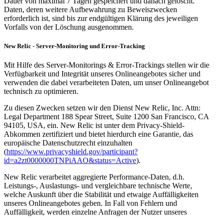
Dauer von maximal 7 Tagen gespeichert und danach gelöscht.
Daten, deren weitere Aufbewahrung zu Beweiszwecken
erforderlich ist, sind bis zur endgültigen Klärung des jeweiligen
Vorfalls von der Löschung ausgenommen.
New Relic - Server-Monitoring und Error-Tracking
Mit Hilfe des Server-Monitorings & Error-Trackings stellen wir die
Verfügbarkeit und Integrität unseres Onlineangebotes sicher und
verwenden die dabei verarbeiteten Daten, um unser Onlineangebot
technisch zu optimieren.
Zu diesen Zwecken setzen wir den Dienst New Relic, Inc. Attn:
Legal Department 188 Spear Street, Suite 1200 San Francisco, CA
94105, USA, ein. New Relic ist unter dem Privacy-Shield-
Abkommen zertifiziert und bietet hierdurch eine Garantie, das
europäische Datenschutzrecht einzuhalten
(
https://www.privacyshield.gov/participant?
id=a2zt0000000TNPiAAO&status=Active
).
New Relic verarbeitet aggregierte Performance-Daten, d.h.
Leistungs-, Auslastungs- und vergleichbare technische Werte,
welche Auskunft über die Stabilität und etwaige Auffälligkeiten
unseres Onlineangebotes geben. In Fall von Fehlern und
Auffälligkeit, werden einzelne Anfragen der Nutzer unseres