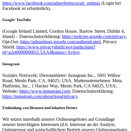
https://www.facebook.com/adpreferences/ad_settings
(Login bei
Facebook ist erforderlich).
Google/ YouTube
(Google Ireland Limited, Gordon House, Barrow Street, Dublin 4,
Irland) – Datenschutzerklärung:
https://policies.google.com/privacy
,
Opt-Out:
https://adssettings.google.com/authenticated
, Privacy
Shield:
https://www.privacyshield.gov/participant?
id=a2zt000000001L5AAI&status=Active
.
Instagram
Soziales Netzwerk; Dienstanbieter: Instagram Inc., 1601 Willow
Road, Menlo Park, CA, 94025, USA, Mutterunternehmen: Meta
Platforms, Inc., 1 Hacker Way, Menlo Park, CA 94025, USA;
Website:
https://www.instagram.com
; Datenschutzerklärung:
https://instagram.com/about/legal/privacy
.
Einbindung von Diensten und Inhalten Dritter
Wir setzen innerhalb unseres Onlineangebotes auf Grundlage
unserer berechtigten Interessen (d.h. Interesse an der Analyse,
Optimierung und wirtschaftlichem Betrieb unseres Onlineangebotes