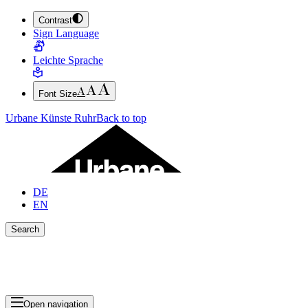
Contrast
JUMP TO MAIN CONTENT (PRESS ENTER)
Sign Language
JUMP TO THE FOOTER (PRESS ENTER)
Leichte Sprache
Font Size
Urbane Künste Ruhr
Back to top
DE
EN
Search
Close search bar
Show Results
Open navigation