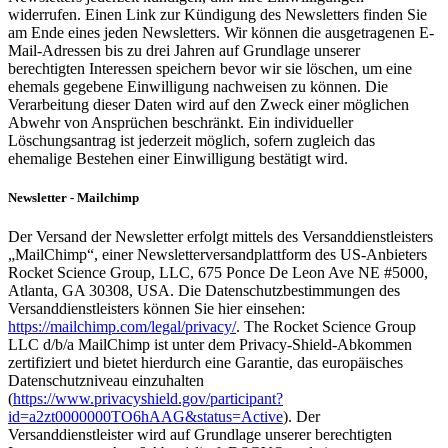
widerrufen. Einen Link zur Kündigung des Newsletters finden Sie
am Ende eines jeden Newsletters. Wir können die ausgetragenen E-
Mail-Adressen bis zu drei Jahren auf Grundlage unserer
berechtigten Interessen speichern bevor wir sie löschen, um eine
ehemals gegebene Einwilligung nachweisen zu können. Die
Verarbeitung dieser Daten wird auf den Zweck einer möglichen
Abwehr von Ansprüchen beschränkt. Ein individueller
Löschungsantrag ist jederzeit möglich, sofern zugleich das
ehemalige Bestehen einer Einwilligung bestätigt wird.
Newsletter - Mailchimp
Der Versand der Newsletter erfolgt mittels des Versanddienstleisters
„MailChimp“, einer Newsletterversandplattform des US-Anbieters
Rocket Science Group, LLC, 675 Ponce De Leon Ave NE #5000,
Atlanta, GA 30308, USA. Die Datenschutzbestimmungen des
Versanddienstleisters können Sie hier einsehen:
https://mailchimp.com/legal/privacy/
. The Rocket Science Group
LLC d/b/a MailChimp ist unter dem Privacy-Shield-Abkommen
zertifiziert und bietet hierdurch eine Garantie, das europäisches
Datenschutzniveau einzuhalten
(
https://www.privacyshield.gov/participant?
id=a2zt0000000TO6hAAG&status=Active
). Der
Versanddienstleister wird auf Grundlage unserer berechtigten