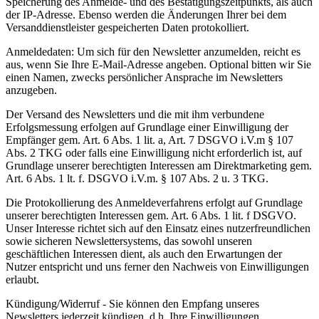
Speicherung des Anmelde- und des Bestätigungszeitpunkts, als auch
der IP-Adresse. Ebenso werden die Änderungen Ihrer bei dem
Versanddienstleister gespeicherten Daten protokolliert.
Anmeldedaten: Um sich für den Newsletter anzumelden, reicht es
aus, wenn Sie Ihre E-Mail-Adresse angeben. Optional bitten wir Sie
einen Namen, zwecks persönlicher Ansprache im Newsletters
anzugeben.
Der Versand des Newsletters und die mit ihm verbundene
Erfolgsmessung erfolgen auf Grundlage einer Einwilligung der
Empfänger gem. Art. 6 Abs. 1 lit. a, Art. 7 DSGVO i.V.m § 107
Abs. 2 TKG oder falls eine Einwilligung nicht erforderlich ist, auf
Grundlage unserer berechtigten Interessen am Direktmarketing gem.
Art. 6 Abs. 1 lt. f. DSGVO i.V.m. § 107 Abs. 2 u. 3 TKG.
Die Protokollierung des Anmeldeverfahrens erfolgt auf Grundlage
unserer berechtigten Interessen gem. Art. 6 Abs. 1 lit. f DSGVO.
Unser Interesse richtet sich auf den Einsatz eines nutzerfreundlichen
sowie sicheren Newslettersystems, das sowohl unseren
geschäftlichen Interessen dient, als auch den Erwartungen der
Nutzer entspricht und uns ferner den Nachweis von Einwilligungen
erlaubt.
Kündigung/Widerruf - Sie können den Empfang unseres
Newsletters jederzeit kündigen, d.h. Ihre Einwilligungen