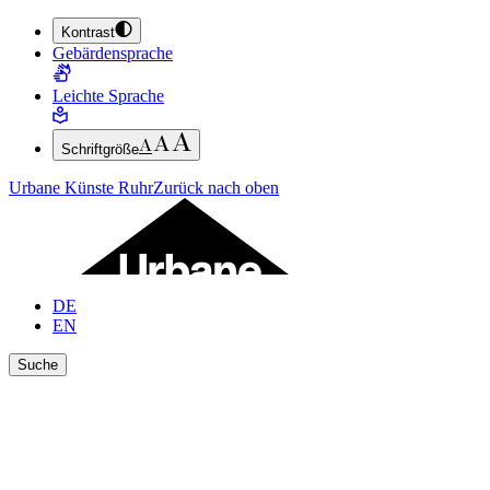
Kontrast
ZUM HAUPTINHALT SPRINGEN (ENTER DRÜCKEN)
Gebärdensprache
ZUM FUSSBEREICH SPRINGEN (ENTER DRÜCKEN)
Leichte Sprache
Schriftgröße
Urbane Künste Ruhr
Zurück nach oben
DE
EN
Suche
Ergebnisse anzeigen
Suche schließen