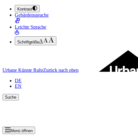
Kontrast
ZUM HAUPTINHALT SPRINGEN (ENTER DRÜCKEN)
Gebärdensprache
ZUM FUSSBEREICH SPRINGEN (ENTER DRÜCKEN)
Leichte Sprache
Schriftgröße
Urbane Künste Ruhr
Zurück nach oben
DE
EN
Suche
Suche schlie
Ergebnisse anzeigen
Menü öffnen