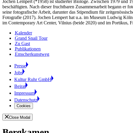
Jochen Lempert (*1958) ist studierter Biologe. Zwischen 1979 und 1
beschäftigten. Nach dieser fruchtbaren Zusammenarbeit begann er fot
seine fotografische Arbeit, darunter das Stipendium für zeitgenössis
Fotografie (2017). Jochen Lempert hat u.a. im Museum Ludwig Köln 
im Contemporary Art Center, Vilnius (beide 2020) und im Portikus, F
Kalender
Grand Snail Tour
Zu Gast
Publikationen
Emscherkunstweg
Presse
Jobs
Kultur Ruhr GmbH
Beirat
Impressum
Datenschutz
Cookies
Close Modal
Bergkamen