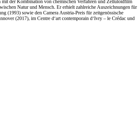
h mit der Kombination von chemischen Verfahren und Zelluloidfilm
 zwischen Natur und Mensch. Er erhielt zahlreiche Auszeichnungen für
tung (1993) sowie den Camera Austria-Preis für zeitgenössische
nover (2017), im Centre d‘art contemporain d‘Ivry – le Crédac und