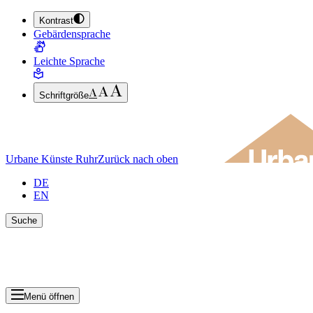
Kontrast
ZUM HAUPTINHALT SPRINGEN (ENTER DRÜCKEN)
Gebärdensprache
ZUM FUSSBEREICH SPRINGEN (ENTER DRÜCKEN)
Leichte Sprache
Schriftgröße
Urbane Künste Ruhr
Zurück nach oben
DE
EN
Suche
Suche schlie
Ergebnisse anzeigen
Menü öffnen