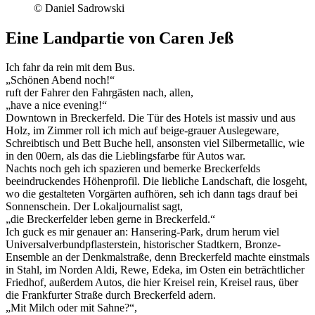
© Daniel Sadrowski
Eine Landpartie von Caren Jeß
Ich fahr da rein mit dem Bus.
„Schönen Abend noch!“
ruft der Fahrer den Fahrgästen nach, allen,
„have a nice evening!“
Downtown in Breckerfeld.
Die Tür des Hotels ist massiv und aus
Holz, im Zimmer roll ich mich auf beige-grauer Auslegeware,
Schreibtisch und Bett Buche hell, ansonsten viel Silbermetallic, wie
in den 00ern, als das die Lieblingsfarbe für Autos war.
Nachts noch geh ich spazieren und bemerke Breckerfelds
beeindruckendes Höhenprofil. Die liebliche Landschaft, die losgeht,
wo die gestalteten Vorgärten aufhören, seh ich dann tags drauf bei
Sonnenschein. Der Lokaljournalist sagt,
„die Breckerfelder leben gerne in Breckerfeld.“
Ich guck es mir genauer an: Hansering-Park, drum herum viel
Universalverbundpflasterstein, historischer Stadtkern, Bronze-
Ensemble an der Denkmalstraße, denn Breckerfeld machte einstmals
in Stahl, im Norden Aldi, Rewe, Edeka, im Osten ein beträchtlicher
Friedhof, außerdem Autos, die hier Kreisel rein, Kreisel raus, über
die Frankfurter Straße durch Breckerfeld adern.
„Mit Milch oder mit Sahne?“,