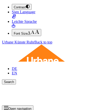
Contrast
JUMP TO MAIN CONTENT (PRESS ENTER)
Sign Language
JUMP TO THE FOOTER (PRESS ENTER)
Leichte Sprache
Font Size
Urbane Künste Ruhr
Back to top
DE
EN
Search
Close search bar
Show Results
Open navigation