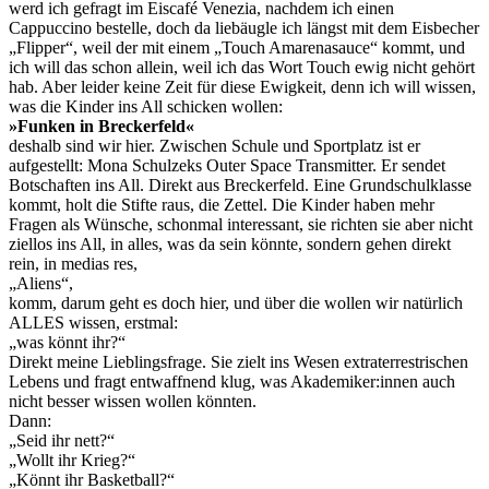
werd ich gefragt im Eiscafé Venezia, nachdem ich einen
Cappuccino bestelle, doch da liebäugle ich längst mit dem Eisbecher
„Flipper“, weil der mit einem „Touch Amarenasauce“ kommt, und
ich will das schon allein, weil ich das Wort Touch ewig nicht gehört
hab. Aber leider keine Zeit für diese Ewigkeit, denn ich will wissen,
was die Kinder ins All schicken wollen:
»Funken in Breckerfeld«
deshalb sind wir hier. Zwischen Schule und Sportplatz ist er
aufgestellt: Mona Schulzeks Outer Space Transmitter. Er sendet
Botschaften ins All. Direkt aus Breckerfeld. Eine Grundschulklasse
kommt, holt die Stifte raus, die Zettel. Die Kinder haben mehr
Fragen als Wünsche, schonmal interessant, sie richten sie aber nicht
ziellos ins All, in alles, was da sein könnte, sondern gehen direkt
rein, in medias res,
„Aliens“,
komm, darum geht es doch hier, und über die wollen wir natürlich
ALLES wissen, erstmal:
„was könnt ihr?“
Direkt meine Lieblingsfrage. Sie zielt ins Wesen extraterrestrischen
Lebens und fragt entwaffnend klug, was Akademiker:innen auch
nicht besser wissen wollen könnten.
Dann:
„Seid ihr nett?“
„Wollt ihr Krieg?“
„Könnt ihr Basketball?“