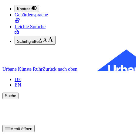
Kontrast
ZUM HAUPTINHALT SPRINGEN (ENTER DRÜCKEN)
Gebärdensprache
ZUM FUSSBEREICH SPRINGEN (ENTER DRÜCKEN)
Leichte Sprache
Schriftgröße
Urbane Künste Ruhr
Zurück nach oben
DE
EN
Suche
Suche schlie
Ergebnisse anzeigen
Menü öffnen