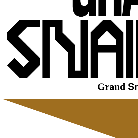
Grand
Sn