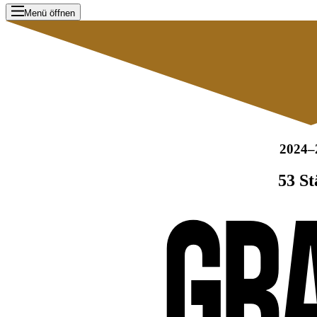
Menü öffnen
2024–
53 St