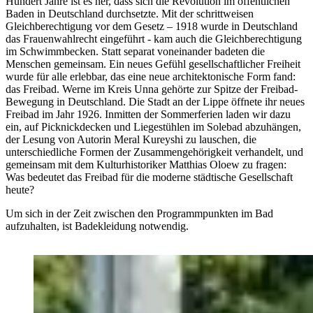
Hundert Jahre ist es her, dass sich die Revolution im öffentlichen
Baden in Deutschland durchsetzte. Mit der schrittweisen
Gleichberechtigung vor dem Gesetz – 1918 wurde in Deutschland
das Frauenwahlrecht eingeführt - kam auch die Gleichberechtigung
im Schwimmbecken. Statt separat voneinander badeten die
Menschen gemeinsam. Ein neues Gefühl gesellschaftlicher Freiheit
wurde für alle erlebbar, das eine neue architektonische Form fand:
das Freibad. Werne im Kreis Unna gehörte zur Spitze der Freibad-
Bewegung in Deutschland. Die Stadt an der Lippe öffnete ihr neues
Freibad im Jahr 1926. Inmitten der Sommerferien laden wir dazu
ein, auf Picknickdecken und Liegestühlen im Solebad abzuhängen,
der Lesung von Autorin Meral Kureyshi zu lauschen, die
unterschiedliche Formen der Zusammengehörigkeit verhandelt,
und
gemeinsam mit dem Kulturhistoriker Matthias Oloew zu fragen:
Was bedeutet das Freibad für die moderne städtische Gesellschaft
heute?
Um sich in der Zeit zwischen den Programmpunkten im Bad
aufzuhalten, ist Badekleidung notwendig.