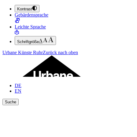
Kontrast
ZUM HAUPTINHALT SPRINGEN (ENTER DRÜCKEN)
Gebärdensprache
ZUM FUSSBEREICH SPRINGEN (ENTER DRÜCKEN)
Leichte Sprache
Schriftgröße
Urbane Künste Ruhr
Zurück nach oben
DE
EN
Suche
Ergebnisse anzeigen
Suche schließen