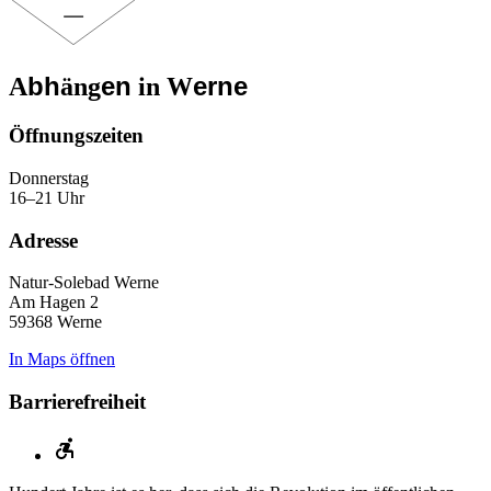
bh
en
erne
A
äng
in
W
Öffnungs­zeiten
Donnerstag
16–21 Uhr
Adresse
Natur-Solebad Werne
Am Hagen 2
59368 Werne
In Maps öffnen
Barrierefreiheit