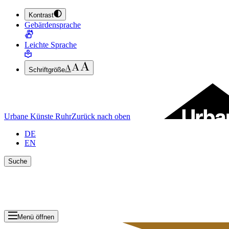
Kontrast
ZUM HAUPTINHALT SPRINGEN (ENTER DRÜCKEN)
Gebärdensprache
ZUM FUSSBEREICH SPRINGEN (ENTER DRÜCKEN)
Leichte Sprache
Schriftgröße
Urbane Künste Ruhr
Zurück nach oben
DE
EN
Suche
Suche schlie
Ergebnisse anzeigen
Menü öffnen