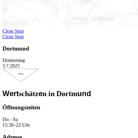
Close Stop
Close Stop
Dortmund
Donnerstag
3.7.2025
Wert
e
und
schätz
n in Dortm
Öffnungs­zeiten
Do – Sa
15:30–22 Uhr
Adresse