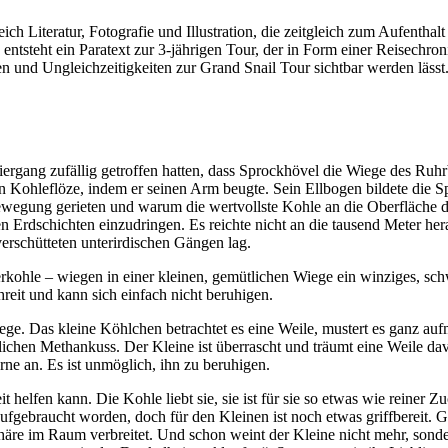
ch Literatur, Fotografie und Illustration, die zeitgleich zum Aufentha
So entsteht ein Paratext zur 3-jährigen Tour, der in Form einer Reisech
 und Ungleichzeitigkeiten zur Grand Snail Tour sichtbar werden lässt
gang zufällig getroffen hatten, dass Sprockhövel die Wiege des Ruhrbe
n Kohleflöze, indem er seinen Arm beugte. Sein Ellbogen bildete die Spi
wegung gerieten und warum die wertvollste Kohle an die Oberfläche dr
 Erdschichten einzudringen. Es reichte nicht an die tausend Meter hera
verschütteten unterirdischen Gängen lag.
kohle – wiegen in einer kleinen, gemütlichen Wiege ein winziges, schw
reit und kann sich einfach nicht beruhigen.
Wiege. Das kleine Köhlchen betrachtet es eine Weile, mustert es ganz a
rtlichen Methankuss. Der Kleine ist überrascht und träumt eine Weile d
rne an. Es ist unmöglich, ihn zu beruhigen.
helfen kann. Die Kohle liebt sie, sie ist für sie so etwas wie reiner Z
n aufgebraucht worden, doch für den Kleinen ist noch etwas griffbereit
häre im Raum verbreitet. Und schon weint der Kleine nicht mehr, sondern