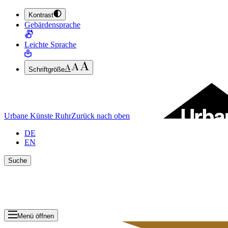
Kontrast
ZUM HAUPTINHALT SPRINGEN (ENTER DRÜCKEN)
Gebärdensprache
ZUM FUSSBEREICH SPRINGEN (ENTER DRÜCKEN)
Leichte Sprache
Schriftgröße
Urbane Künste Ruhr
Zurück nach oben
DE
EN
Suche
Suche schlie
Ergebnisse anzeigen
Menü öffnen