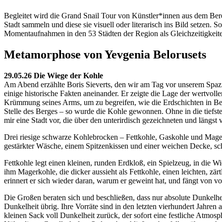
Begleitet wird die Grand Snail Tour von Künstler*innen aus dem Berei
Stadt sammeln und diese sie visuell oder literarisch ins Bild setzen. 
Momentaufnahmen in den 53 Städten der Region als Gleichzeitigkeiten
Metamorphose von Yevgenia Belorusets
29.05.26 Die Wiege der Kohle
Am Abend erzählte Boris Sieverts, den wir am Tag vor unserem Spazier
einige historische Fakten aneinander. Er zeigte die Lage der wertvolle
Krümmung seines Arms, um zu begreifen, wie die Erdschichten in Be
Stelle des Berges – so wurde die Kohle gewonnen. Ohne in die tiefsten
mir eine Stadt vor, die über den unterirdisch gezeichneten und längst 
Drei riesige schwarze Kohlebrocken – Fettkohle, Gaskohle und Mager
gestärkter Wäsche, einem Spitzenkissen und einer weichen Decke, sch
Fettkohle legt einen kleinen, runden Erdkloß, ein Spielzeug, in die 
ihm Magerkohle, die dicker aussieht als Fettkohle, einen leichten, zä
erinnert er sich wieder daran, warum er geweint hat, und fängt von vo
Die Großen beraten sich und beschließen, dass nur absolute Dunkelheit 
Dunkelheit übrig. Ihre Vorräte sind in den letzten vierhundert Jahre
kleinen Sack voll Dunkelheit zurück, der sofort eine festliche Atmosp