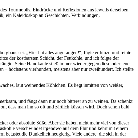
lt des Tourmobils, Eindrücke und Reflexionen aus jeweils derselben
ronik, ein Kaleidoskop an Geschichten, Verbindungen,
.
rgbaus sei. „Hier hat alles angefangen!“, fügte er hinzu und reihte
tze der kostbarsten Schicht, der Fettkohle, und ich folgte der
ängte. Seine Handkante stieß immer wieder gegen diese oder jene
n – höchstens vierhundert, meistens aber nur zweihundert. Ich stellte
aches, laut weinendes Köhlchen. Es liegt inmitten von weißer,
ufmerksam, und fängt dann nur noch bitterer an zu weinen. Da schenkt
avon, dass man ihn so oft und zärtlich küssen wird. Doch schon bald
ucker oder absolute Süße. Aber sie haben nicht mehr viel von dieser
. Gaskohle verschwindet irgendwo auf dem Flur und kehrt mit einem
 betastet die Dunkelheit neugierig. Viele andere, die sich in der