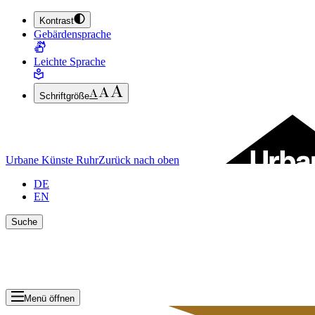
Kontrast
ZUM HAUPTINHALT SPRINGEN (ENTER DRÜCKEN)
Gebärdensprache
ZUM FUSSBEREICH SPRINGEN (ENTER DRÜCKEN)
Leichte Sprache
Schriftgröße
Urbane Künste Ruhr
Zurück nach oben
DE
EN
Suche
Suche schlie
Ergebnisse anzeigen
Menü öffnen