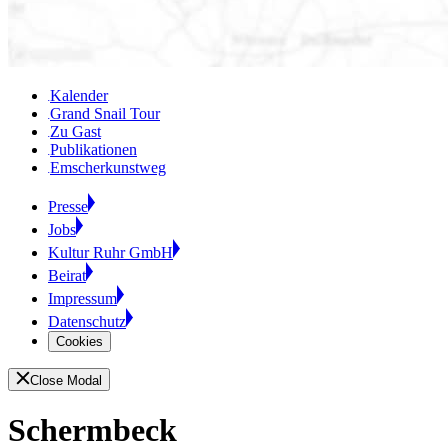
Kalender
Grand Snail Tour
Zu Gast
Publikationen
Emscherkunstweg
Presse
Jobs
Kultur Ruhr GmbH
Beirat
Impressum
Datenschutz
Cookies
Close Modal
Schermbeck