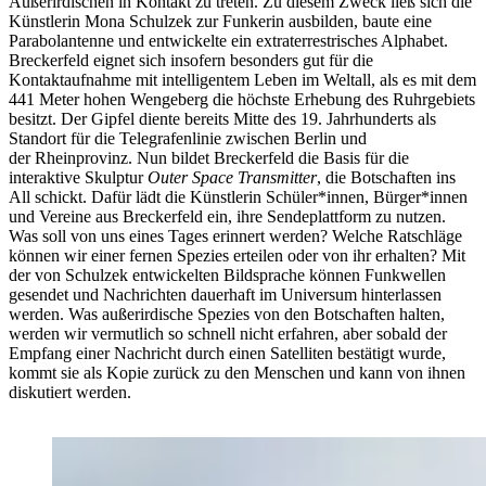
Außerirdischen in Kontakt zu treten. Zu diesem Zweck ließ sich die
Künstlerin Mona Schulzek zur Funkerin ausbilden, baute eine
Parabolantenne und entwickelte ein extraterrestrisches Alphabet.
Breckerfeld eignet sich insofern besonders gut für die
Kontaktaufnahme mit intelligentem Leben im Weltall, als es mit dem
441 Meter hohen Wengeberg die höchste Erhebung des Ruhrgebiets
besitzt. Der Gipfel diente bereits Mitte des 19. Jahrhunderts als
Standort für die Telegrafenlinie zwischen Berlin und
der Rheinprovinz. Nun bildet Breckerfeld die Basis für die
interaktive Skulptur
Outer Space Transmitter
, die Botschaften ins
All schickt. Dafür lädt die Künstlerin Schüler*innen, Bürger*innen
und Vereine aus Breckerfeld ein, ihre Sendeplattform zu nutzen.
Was soll von uns eines Tages erinnert werden? Welche Ratschläge
können wir einer fernen Spezies erteilen oder von ihr erhalten? Mit
der von Schulzek entwickelten Bildsprache können Funkwellen
gesendet und Nachrichten dauerhaft im Universum hinterlassen
werden. Was außerirdische Spezies von den Botschaften halten,
werden wir vermutlich so schnell nicht erfahren, aber sobald der
Empfang einer Nachricht durch einen Satelliten bestätigt wurde,
kommt sie als Kopie zurück zu den Menschen und kann von ihnen
diskutiert werden.