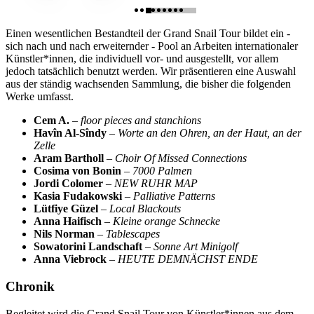
Einen wesentlichen Bestandteil der Grand Snail Tour bildet ein -
sich nach und nach erweiternder - Pool an Arbeiten internationaler
Künstler*innen, die individuell vor- und ausgestellt, vor allem
jedoch tatsächlich benutzt werden. Wir präsentieren eine Auswahl
aus der ständig wachsenden Sammlung, die bisher die folgenden
Werke umfasst.
Cem A.
–
floor pieces and stanchions
Havîn Al-Sîndy
–
Worte an den Ohren, an der Haut, an der
Zelle
Aram Bartholl
–
Choir Of Missed Connections
Cosima von Bonin
–
7000 Palmen
Jordi Colomer
–
NEW RUHR MAP
Kasia Fudakowski
–
Palliative Patterns
Lütfiye Güzel
–
Local Blackouts
Anna Haifisch
–
Kleine orange Schnecke
Nils Norman
–
Tablescapes
Sowatorini Landschaft
–
Sonne Art Minigolf
Anna Viebrock
–
HEUTE DEMNÄCHST ENDE
Chronik
Begleitet wird die Grand Snail Tour von Künstler*innen aus dem