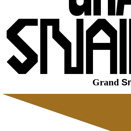
Grand
Sn