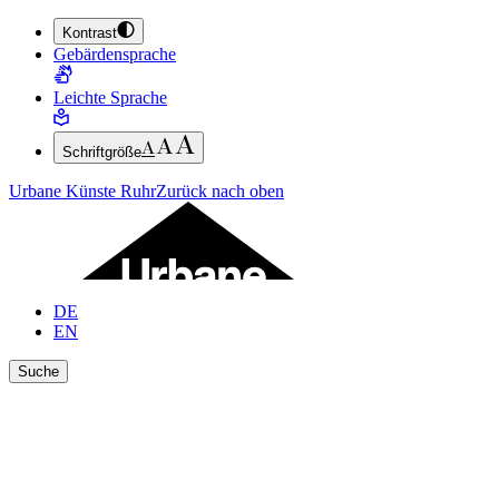
Kontrast
ZUM HAUPTINHALT SPRINGEN (ENTER DRÜCKEN)
Gebärdensprache
ZUM FUSSBEREICH SPRINGEN (ENTER DRÜCKEN)
Leichte Sprache
Schriftgröße
Urbane Künste Ruhr
Zurück nach oben
DE
EN
Suche
Ergebnisse anzeigen
Suche schließen