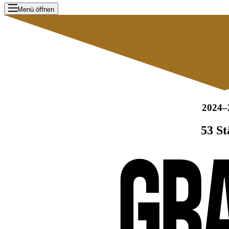
Menü öffnen
2024–
53 St