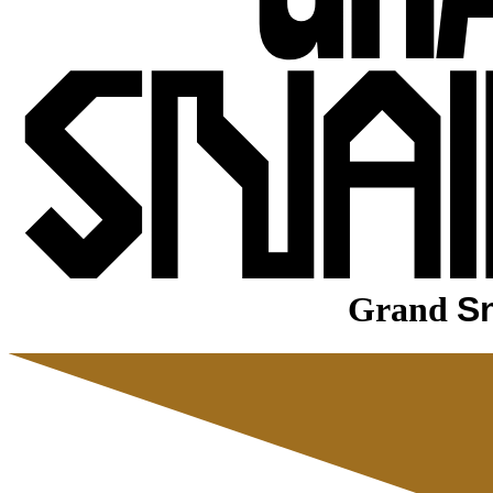
Grand
Sn