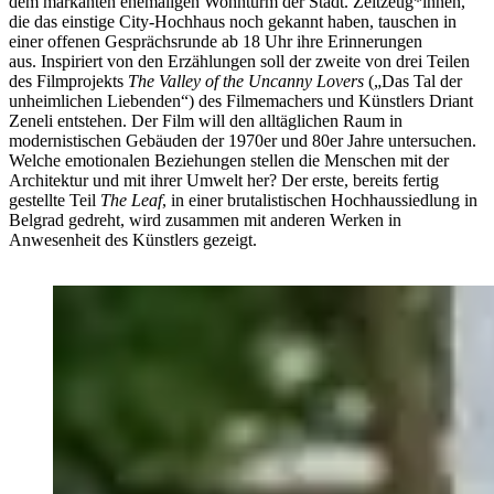
dem markanten ehemaligen Wohnturm der Stadt. Zeitzeug*innen,
die das einstige City-Hochhaus noch gekannt haben, tauschen in
einer offenen Gesprächsrunde ab 18 Uhr ihre Erinnerungen
aus. Inspiriert von den Erzählungen soll der zweite von drei Teilen
des Filmprojekts
The Valley of the Uncanny Lovers
(„Das Tal der
unheimlichen Liebenden“) des Filmemachers und Künstlers Driant
Zeneli entstehen. Der Film will den alltäglichen Raum in
modernistischen Gebäuden der 1970er und 80er Jahre untersuchen.
Welche emotionalen Beziehungen stellen die Menschen mit der
Architektur und mit ihrer Umwelt her? Der erste, bereits fertig
gestellte Teil
The Leaf
, in einer brutalistischen Hochhaussiedlung in
Belgrad gedreht, wird zusammen mit anderen Werken in
Anwesenheit des Künstlers gezeigt.