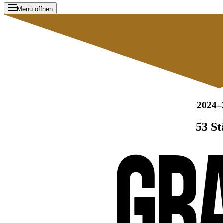
Menü öffnen
2024–
53 St