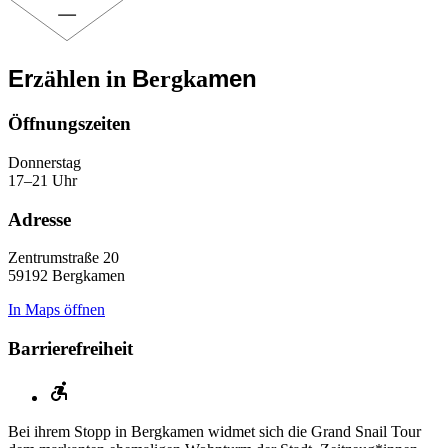
Er
B
men
zählen in
ergka
Öffnungs­zeiten
Donnerstag
17–21 Uhr
Adresse
Zentrumstraße 20
59192 Bergkamen
In Maps öffnen
Barrierefreiheit
Bei ihrem Stopp in Bergkamen widmet sich die Grand Snail Tour