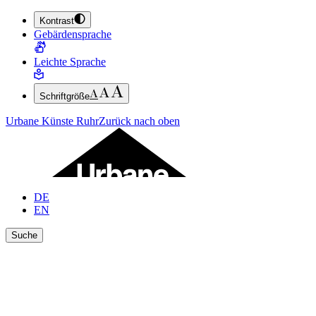
Kontrast
ZUM HAUPTINHALT SPRINGEN (ENTER DRÜCKEN)
Gebärdensprache
ZUM FUSSBEREICH SPRINGEN (ENTER DRÜCKEN)
Leichte Sprache
Schriftgröße
Urbane Künste Ruhr
Zurück nach oben
DE
EN
Suche
Ergebnisse anzeigen
Suche schließen