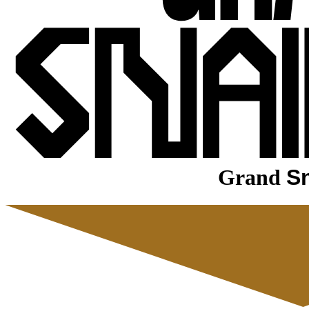
Grand
Sn