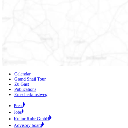
Calendar
Grand Snail Tour
Zu Gast
Publications
Emscherkunstweg
Press
Jobs
Kultur Ruhr GmbH
Advisory board