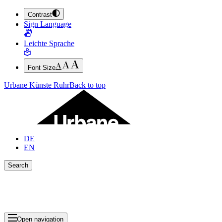
Contrast
JUMP TO MAIN CONTENT (PRESS ENTER)
Sign Language
JUMP TO THE FOOTER (PRESS ENTER)
Leichte Sprache
Font Size
Urbane Künste Ruhr
Back to top
DE
EN
Search
Close search bar
Show Results
Open navigation